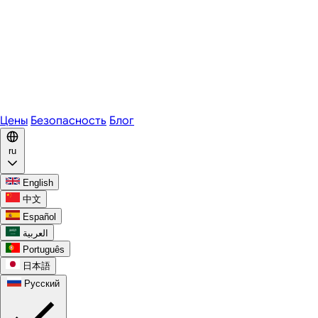
Zoom
Microsoft Teams
Webex
Telegram
WhatsApp
Discord
Цены
Безопасность
Блог
ru
English
中文
Español
العربية
Português
日本語
Русский