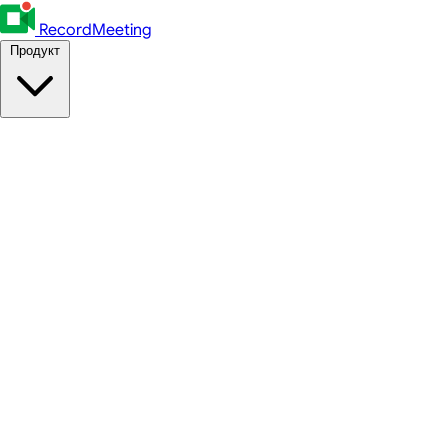
RecordMeeting
Продукт