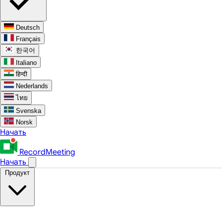
Deutsch
Français
한국어
Italiano
हिन्दी
Nederlands
ไทย
Svenska
Norsk
Начать
RecordMeeting
Начать
Продукт