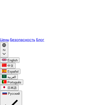
Zoom
Microsoft Teams
Webex
Telegram
WhatsApp
Discord
Цены
Безопасность
Блог
ru
English
中文
Español
العربية
Português
日本語
Русский