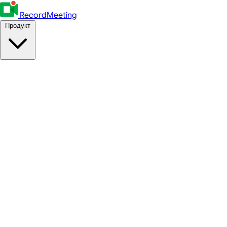
RecordMeeting
Продукт