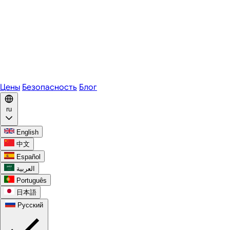
Zoom
Microsoft Teams
Webex
Telegram
WhatsApp
Discord
Цены
Безопасность
Блог
ru
English
中文
Español
العربية
Português
日本語
Русский