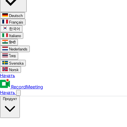
Deutsch
Français
한국어
Italiano
हिन्दी
Nederlands
ไทย
Svenska
Norsk
Начать
RecordMeeting
Начать
Продукт