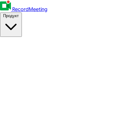
RecordMeeting
Продукт