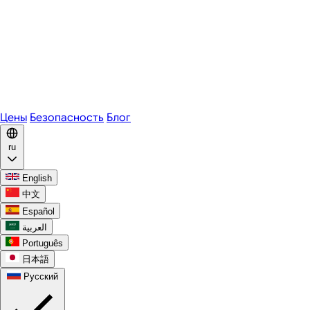
Zoom
Microsoft Teams
Webex
Telegram
WhatsApp
Discord
Цены
Безопасность
Блог
ru
English
中文
Español
العربية
Português
日本語
Русский