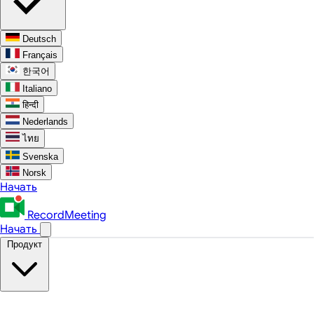
Deutsch
Français
한국어
Italiano
हिन्दी
Nederlands
ไทย
Svenska
Norsk
Начать
RecordMeeting
Начать
Продукт