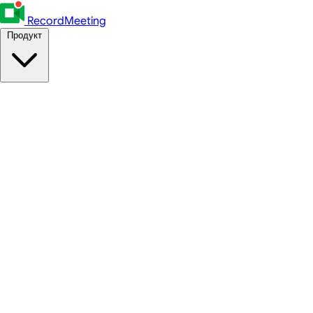
RecordMeeting
Продукт