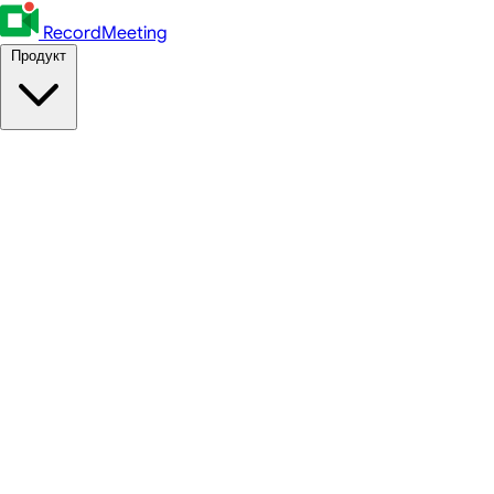
RecordMeeting
Продукт