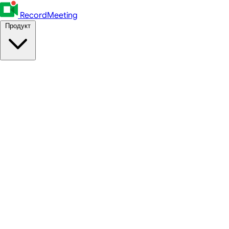
RecordMeeting
Продукт