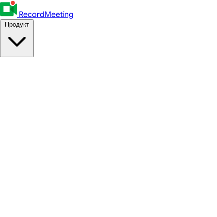
RecordMeeting
Продукт