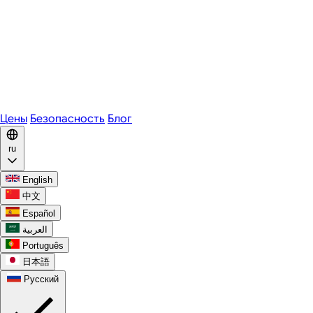
Zoom
Microsoft Teams
Webex
Telegram
WhatsApp
Discord
Цены
Безопасность
Блог
ru
English
中文
Español
العربية
Português
日本語
Русский