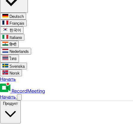
Deutsch
Français
한국어
Italiano
हिन्दी
Nederlands
ไทย
Svenska
Norsk
Начать
RecordMeeting
Начать
Продукт