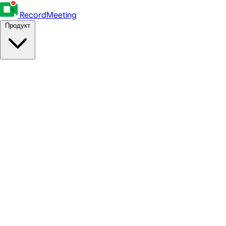
RecordMeeting
Продукт