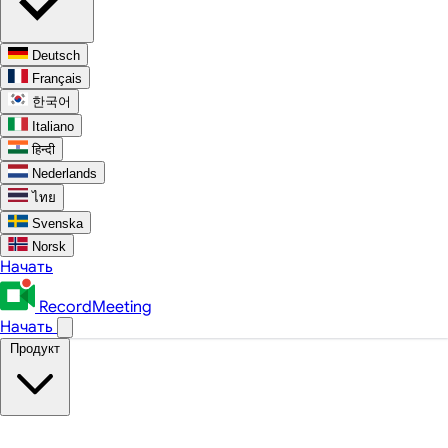
Deutsch
Français
한국어
Italiano
हिन्दी
Nederlands
ไทย
Svenska
Norsk
Начать
RecordMeeting
Начать
Продукт