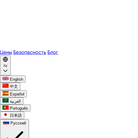
Zoom
Microsoft Teams
Webex
Telegram
WhatsApp
Discord
Цены
Безопасность
Блог
ru
English
中文
Español
العربية
Português
日本語
Русский