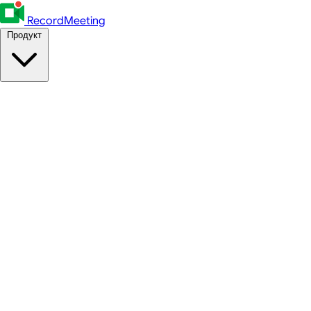
RecordMeeting
Продукт