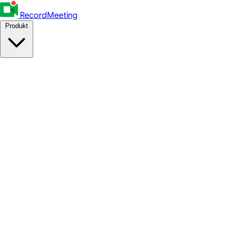
RecordMeeting
Produkt