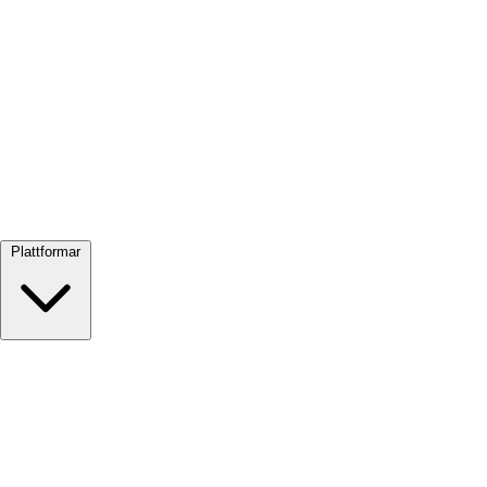
Visa alla →
Plattformar
Google Meet
Zoom
Microsoft Teams
Webex
Telegram
WhatsApp