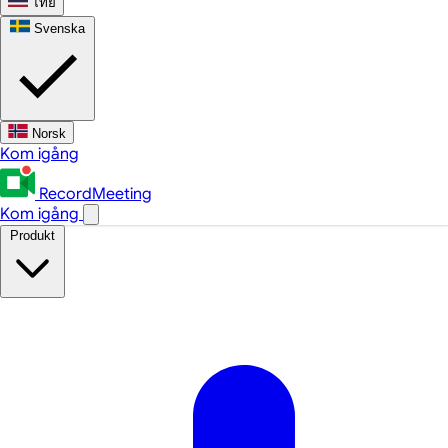
ไทย
Svenska
Norsk
Kom igång
RecordMeeting
Kom igång
Produkt