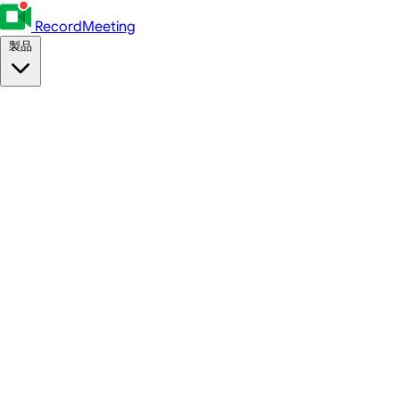
RecordMeeting
製品