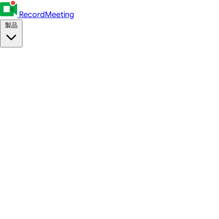
RecordMeeting
製品