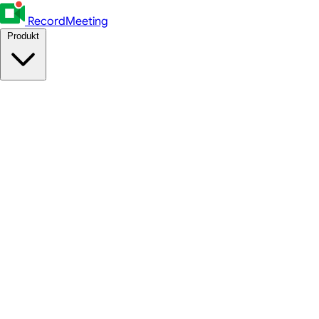
RecordMeeting
Produkt