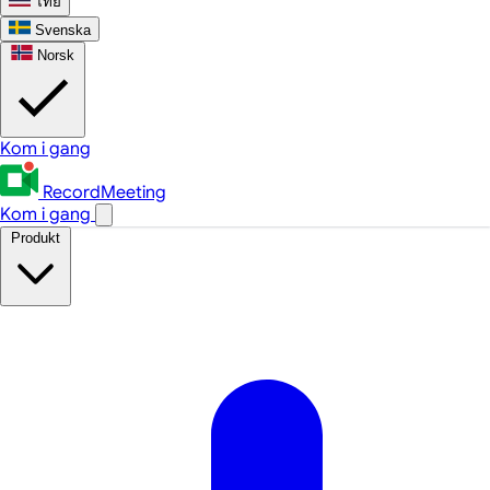
ไทย
Svenska
Norsk
Kom i gang
RecordMeeting
Kom i gang
Produkt