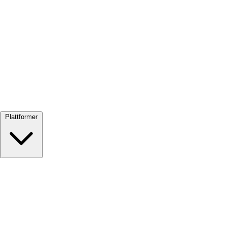
Se alle →
Plattformer
Google Meet
Zoom
Microsoft Teams
Webex
Telegram
WhatsApp