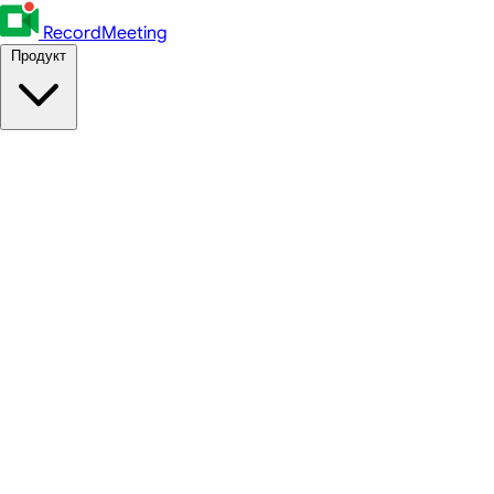
RecordMeeting
Продукт