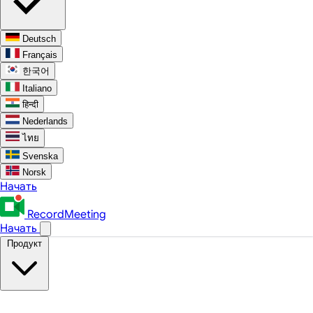
Deutsch
Français
한국어
Italiano
हिन्दी
Nederlands
ไทย
Svenska
Norsk
Начать
RecordMeeting
Начать
Продукт