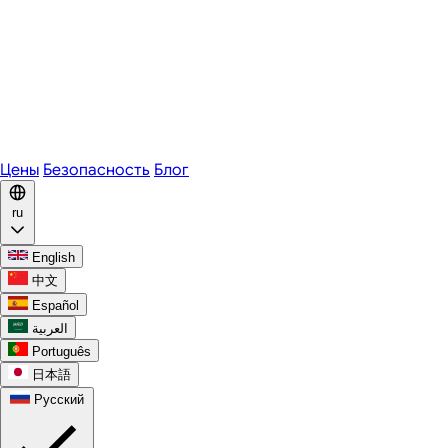
Zoom
Microsoft Teams
Webex
Telegram
WhatsApp
Discord
Цены
Безопасность
Блог
ru
English
中文
Español
العربية
Português
日本語
Русский