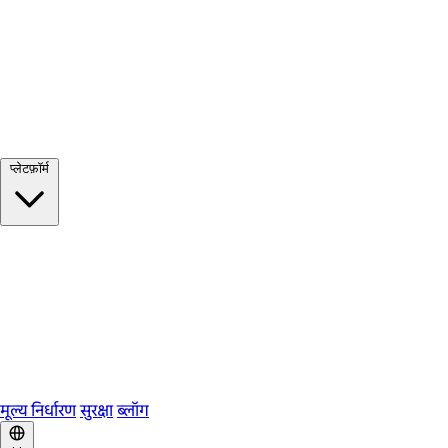
सभी देखें →
प्लेटफ़ॉर्म
Google Meet
Zoom
Microsoft Teams
Webex
Telegram
WhatsApp
Discord
मूल्य निर्धारण
सुरक्षा
ब्लॉग