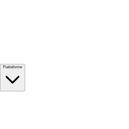
Visualizza tutto →
Piattaforme
Google Meet
Zoom
Microsoft Teams
Webex
Telegram