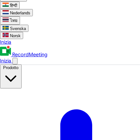
हिन्दी
Nederlands
ไทย
Svenska
Norsk
Inizia
RecordMeeting
Inizia
Prodotto