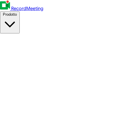
RecordMeeting
Prodotto