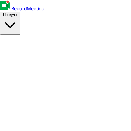
RecordMeeting
Продукт