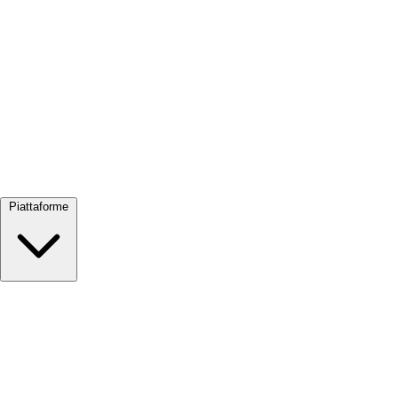
Visualizza tutto →
Piattaforme
Google Meet
Zoom
Microsoft Teams
Webex
Telegram