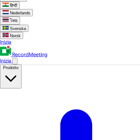
हिन्दी
Nederlands
ไทย
Svenska
Norsk
Inizia
RecordMeeting
Inizia
Prodotto