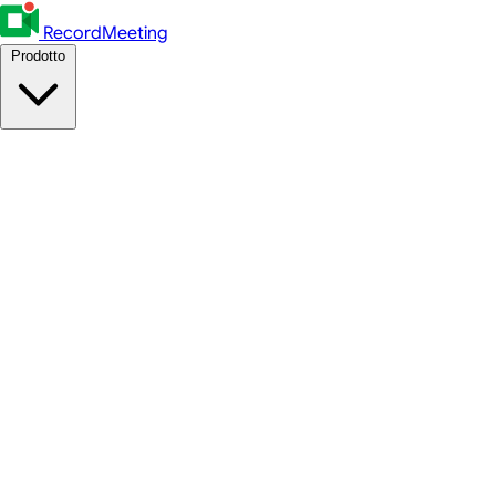
RecordMeeting
Prodotto