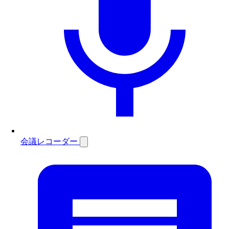
会議レコーダー