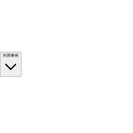
すべて表示 →
利用事例