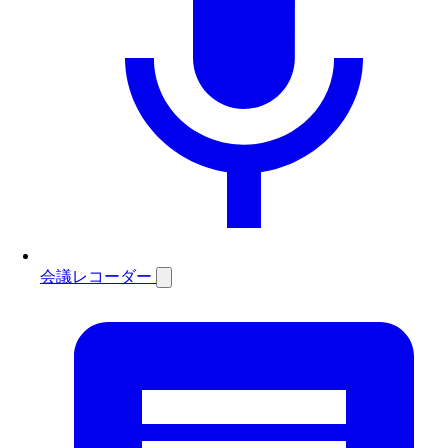
会議レコーダー