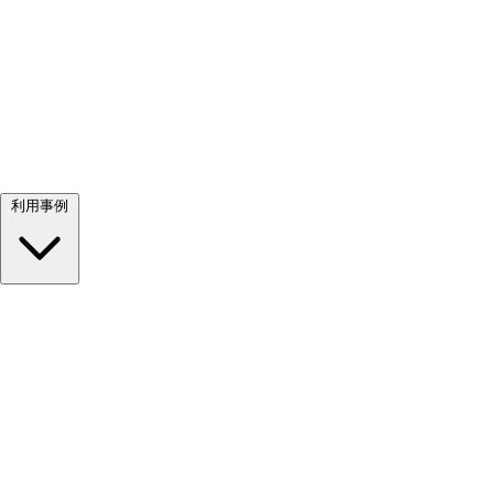
すべて表示 →
利用事例