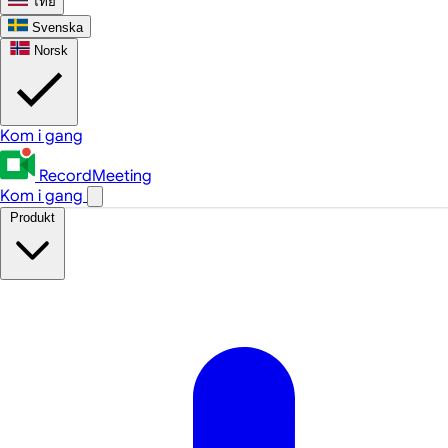
ไทย
Svenska
Norsk
Kom i gang
RecordMeeting
Kom i gang
Produkt