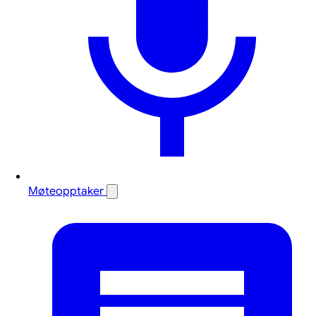
Møteopptaker