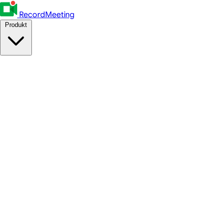
RecordMeeting
Produkt