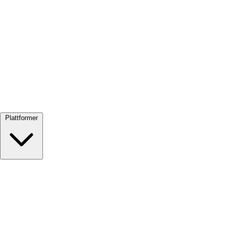
Se alle →
Plattformer
Google Meet
Zoom
Microsoft Teams
Webex
Telegram
WhatsApp