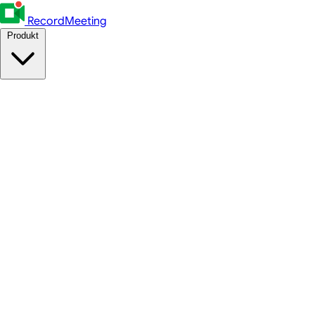
RecordMeeting
Produkt