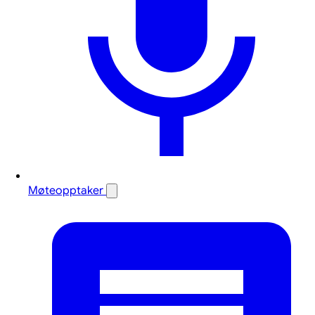
Møteopptaker