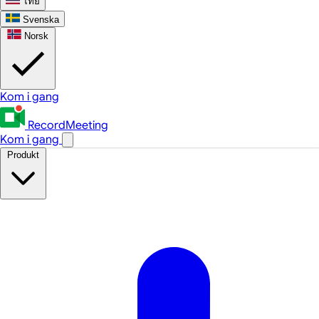
ไทย
Svenska
Norsk
Kom i gang
RecordMeeting
Kom i gang
Produkt