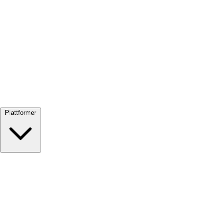
Se alle →
Plattformer
Google Meet
Zoom
Microsoft Teams
Webex
Telegram
WhatsApp