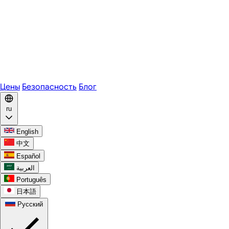
Zoom
Microsoft Teams
Webex
Telegram
WhatsApp
Discord
Цены
Безопасность
Блог
ru
English
中文
Español
العربية
Português
日本語
Русский