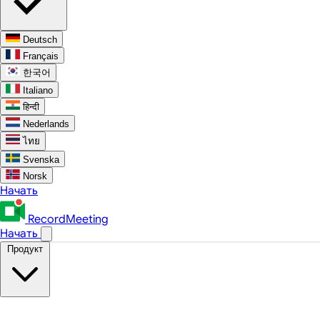
Deutsch
Français
한국어
Italiano
हिन्दी
Nederlands
ไทย
Svenska
Norsk
Начать
RecordMeeting
Начать
Продукт