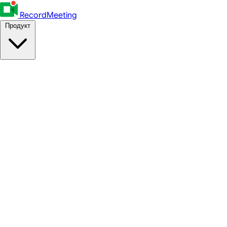
RecordMeeting
Продукт