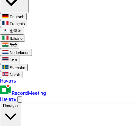
Deutsch
Français
한국어
Italiano
हिन्दी
Nederlands
ไทย
Svenska
Norsk
Начать
RecordMeeting
Начать
Продукт