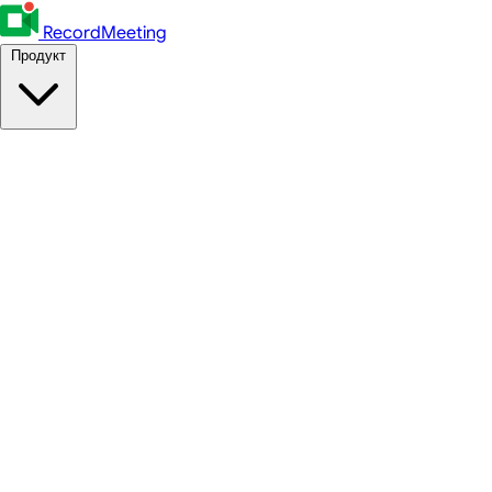
RecordMeeting
Продукт