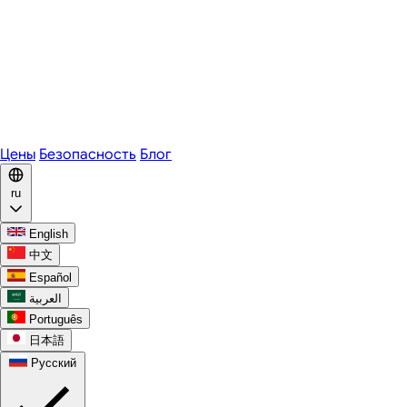
Zoom
Microsoft Teams
Webex
Telegram
WhatsApp
Discord
Цены
Безопасность
Блог
ru
English
中文
Español
العربية
Português
日本語
Русский