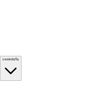
ดูทั้งหมด →
แพลตฟอร์ม
Google Meet
Zoom
Microsoft Teams
Webex
Telegram