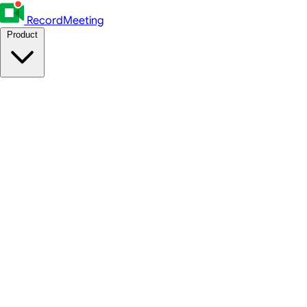
RecordMeeting
Product