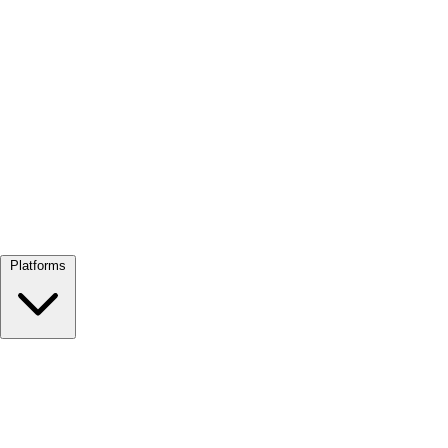
Alles bekijken →
Platforms
Google Meet
Zoom
Microsoft Teams
Webex
Telegram