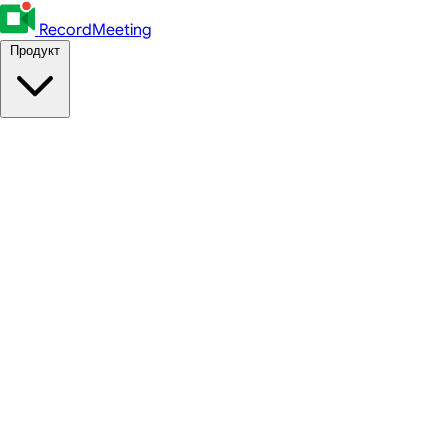
RecordMeeting
Продукт