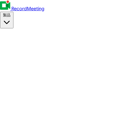
RecordMeeting
製品