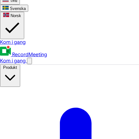
ไทย
Svenska
Norsk
Kom i gang
RecordMeeting
Kom i gang
Produkt