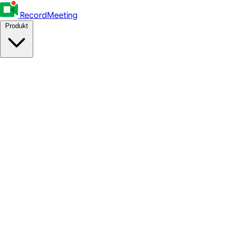
RecordMeeting
Produkt