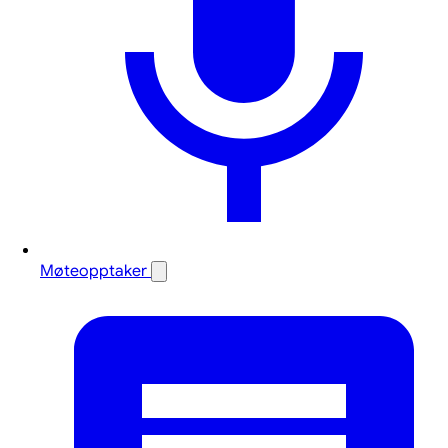
Møteopptaker