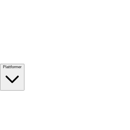
Se alle →
Plattformer
Google Meet
Zoom
Microsoft Teams
Webex
Telegram
WhatsApp