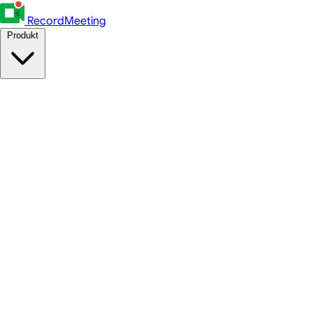
RecordMeeting
Produkt