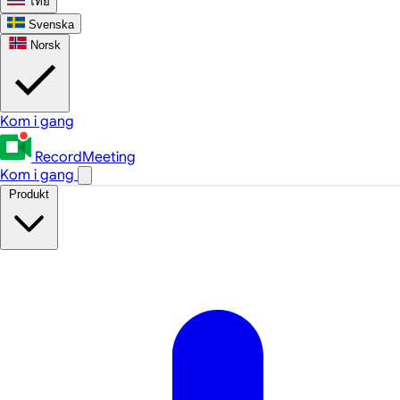
ไทย
Svenska
Norsk
Kom i gang
RecordMeeting
Kom i gang
Produkt