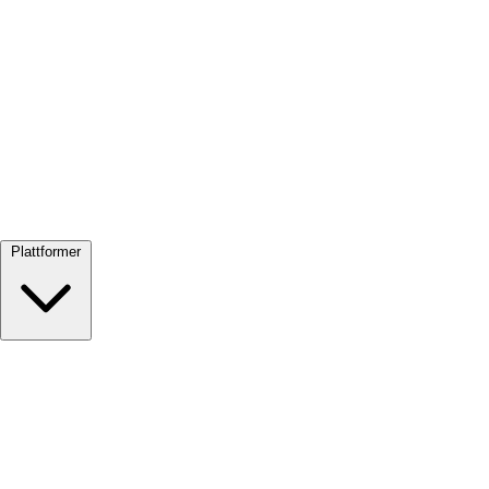
Se alle →
Plattformer
Google Meet
Zoom
Microsoft Teams
Webex
Telegram
WhatsApp