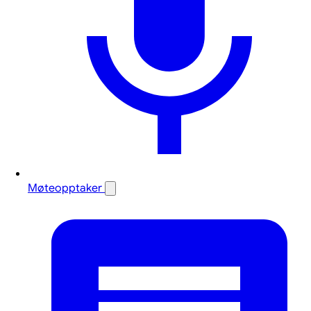
Møteopptaker