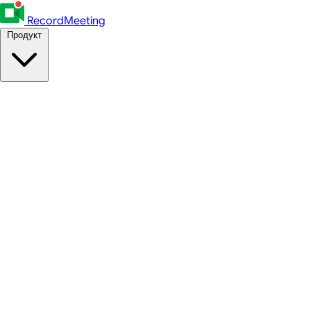
RecordMeeting
Продукт