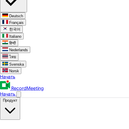
Deutsch
Français
한국어
Italiano
हिन्दी
Nederlands
ไทย
Svenska
Norsk
Начать
RecordMeeting
Начать
Продукт