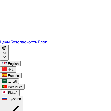
Zoom
Microsoft Teams
Webex
Telegram
WhatsApp
Discord
Цены
Безопасность
Блог
ru
English
中文
Español
العربية
Português
日本語
Русский