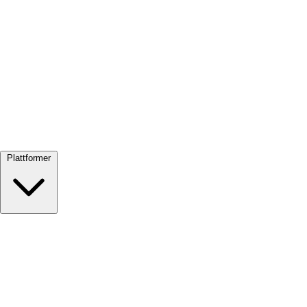
Se alle →
Plattformer
Google Meet
Zoom
Microsoft Teams
Webex
Telegram
WhatsApp