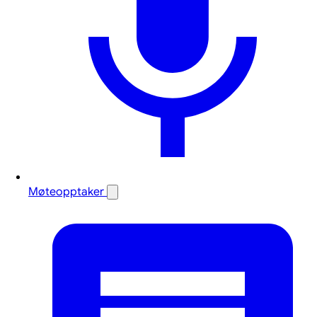
Møteopptaker