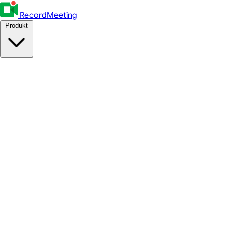
RecordMeeting
Produkt