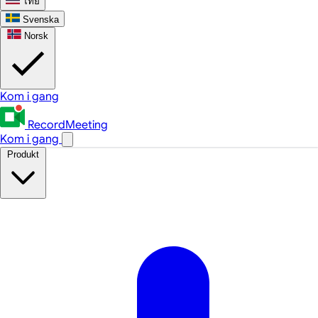
ไทย
Svenska
Norsk
Kom i gang
RecordMeeting
Kom i gang
Produkt