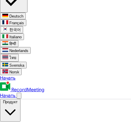
Deutsch
Français
한국어
Italiano
हिन्दी
Nederlands
ไทย
Svenska
Norsk
Начать
RecordMeeting
Начать
Продукт