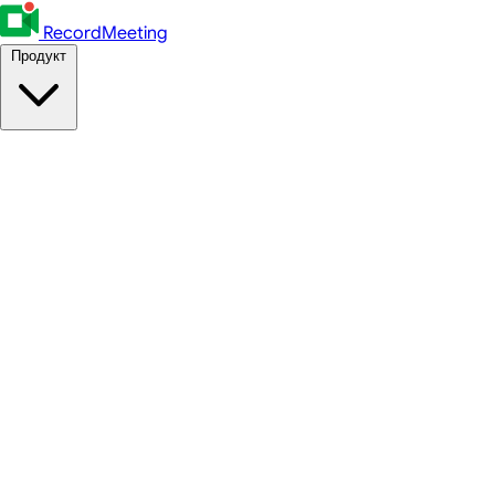
RecordMeeting
Продукт