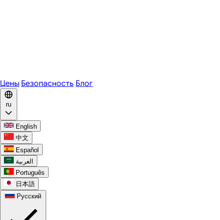
Zoom
Microsoft Teams
Webex
Telegram
WhatsApp
Discord
Цены
Безопасность
Блог
ru
English
中文
Español
العربية
Português
日本語
Русский