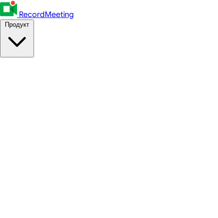
RecordMeeting
Продукт