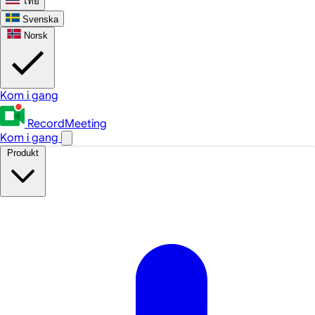
ไทย
Svenska
Norsk
Kom i gang
RecordMeeting
Kom i gang
Produkt