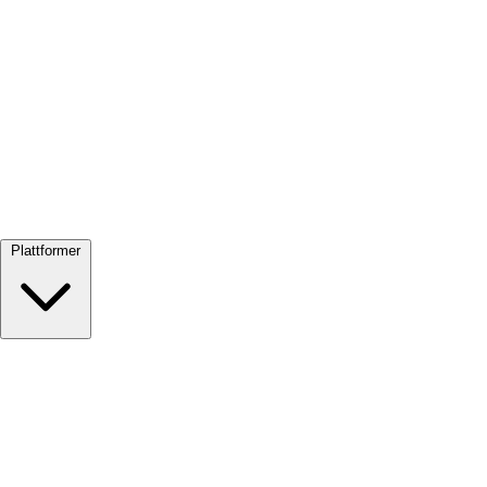
Se alle →
Plattformer
Google Meet
Zoom
Microsoft Teams
Webex
Telegram
WhatsApp