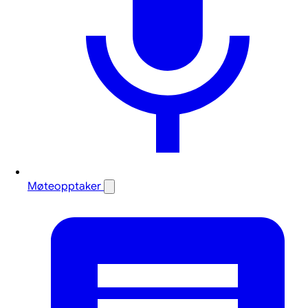
Møteopptaker