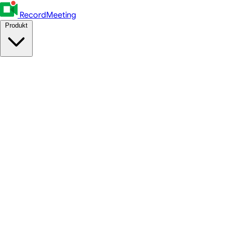
RecordMeeting
Produkt