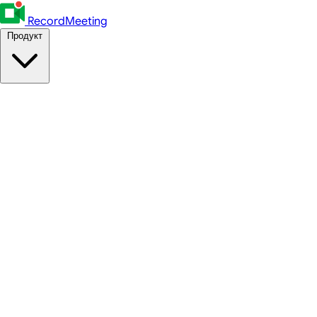
RecordMeeting
Продукт