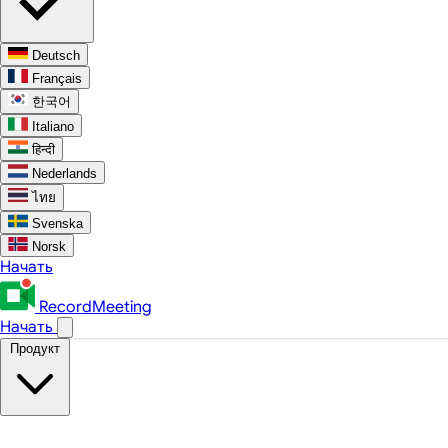
Deutsch
Français
한국어
Italiano
हिन्दी
Nederlands
ไทย
Svenska
Norsk
Начать
RecordMeeting
Начать
Продукт