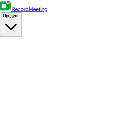
RecordMeeting
Продукт