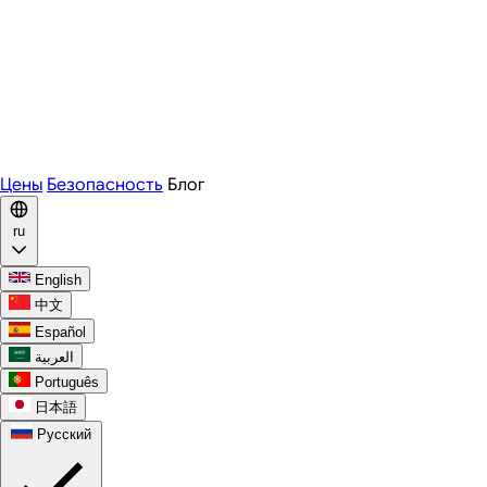
Zoom
Microsoft Teams
Webex
Telegram
WhatsApp
Discord
Цены
Безопасность
Блог
ru
English
中文
Español
العربية
Português
日本語
Русский